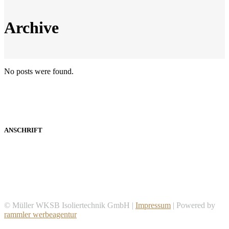
Archive
No posts were found.
ANSCHRIFT
Müller WKSB Isoliertechnik GmbH
Aha 34
91710 Gunzenhausen
© Müller WKSB Isoliertechnik GmbH |
Impressum
| Powered by
rammler werbeagentur