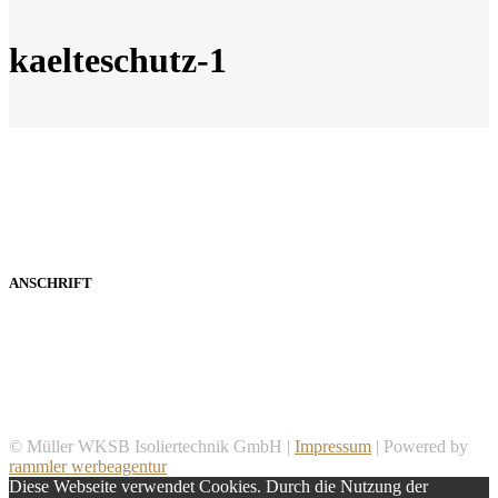
kaelteschutz-1
ANSCHRIFT
Müller WKSB Isoliertechnik GmbH
Aha 34
91710 Gunzenhausen
© Müller WKSB Isoliertechnik GmbH |
Impressum
| Powered by
rammler werbeagentur
Diese Webseite verwendet Cookies. Durch die Nutzung der