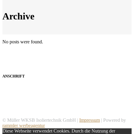
Archive
No posts were found.
ANSCHRIFT
Müller WKSB Isoliertechnik GmbH
Aha 34
91710 Gunzenhausen
© Müller WKSB Isoliertechnik GmbH |
Impressum
| Powered by
rammler werbeagentur
Diese Webseite verwendet Cookies. Durch die Nutzung der