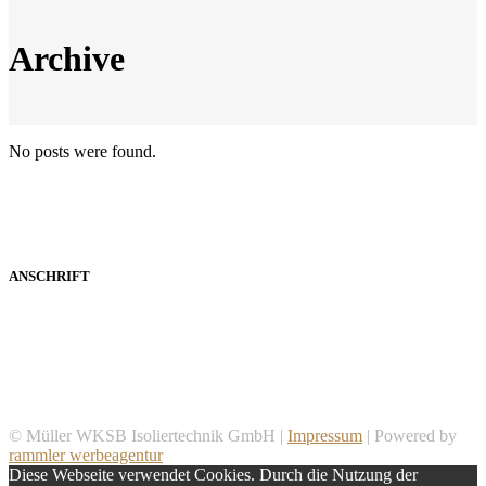
Archive
No posts were found.
ANSCHRIFT
Müller WKSB Isoliertechnik GmbH
Aha 34
91710 Gunzenhausen
© Müller WKSB Isoliertechnik GmbH |
Impressum
| Powered by
rammler werbeagentur
Diese Webseite verwendet Cookies. Durch die Nutzung der